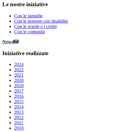
Le
nostre iniziative
Con le famiglie
Con le persone con disabilità
Con le scuole e i centri
Con le comunità
News
Iniziative
realizzate
2024
2022
2021
2020
2018
2017
2016
2015
2014
2013
2012
2011
2010