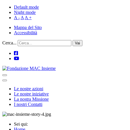
Default mode
Night mode
A -
A
A +
Mappa del Sito
Accessibilità
Cerca...
Vai
Le nostre azioni
Le nostre iniziative
La nostra Missione
I nostri Contatti
Sei qui:
Home