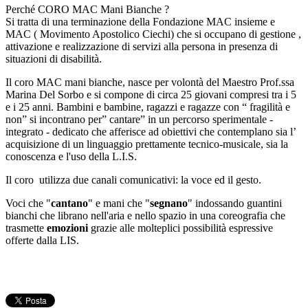
Perché CORO MAC Mani Bianche ?
Si tratta di una terminazione della Fondazione MAC insieme e
MAC ( Movimento Apostolico Ciechi) che si occupano di gestione ,
attivazione e realizzazione di servizi alla persona in presenza di
situazioni di disabilità.
Il coro MAC mani bianche, nasce per volontà del Maestro Prof.ssa
Marina Del Sorbo e si compone di circa 25 giovani compresi tra i 5
e i 25 anni. Bambini e bambine, ragazzi e ragazze con “ fragilità e
non” si incontrano per” cantare” in un percorso sperimentale -
integrato - dedicato che afferisce ad obiettivi che contemplano sia l’
acquisizione di un linguaggio prettamente tecnico-musicale, sia la
conoscenza e l'uso della L.I.S.
Il coro utilizza due canali comunicativi: la voce ed il gesto.
Voci che "
cantano
" e mani che "
segnano
" indossando guantini
bianchi che librano nell'aria e nello spazio in una coreografia che
trasmette
emozioni
grazie alle molteplici possibilità espressive
offerte dalla LIS.