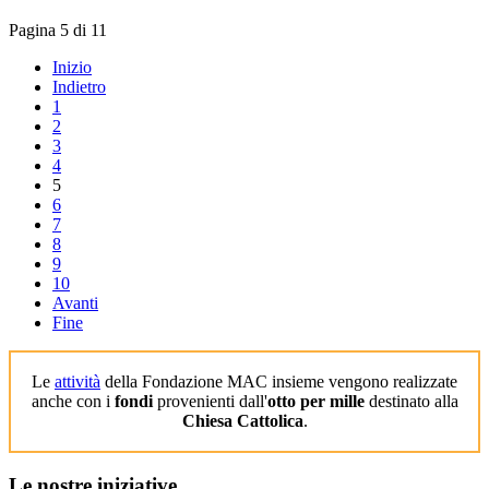
Pagina 5 di 11
Inizio
Indietro
1
2
3
4
5
6
7
8
9
10
Avanti
Fine
Le
attività
della Fondazione MAC insieme vengono realizzate
anche con i
fondi
provenienti dall'
otto per mille
destinato alla
Chiesa Cattolica
.
Le
nostre iniziative