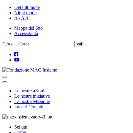
Default mode
Night mode
A -
A
A +
Mappa del Sito
Accessibilità
Cerca...
Vai
Le nostre azioni
Le nostre iniziative
La nostra Missione
I nostri Contatti
Sei qui:
Home