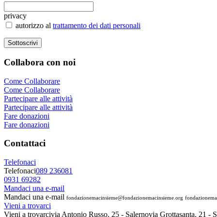
privacy
autorizzo al
trattamento dei dati personali
Collabora
con noi
Come Collaborare
Come Collaborare
Partecipare alle attività
Partecipare alle attività
Fare donazioni
Fare donazioni
Contattaci
Telefonaci
Telefonaci
089 236081
0931 69282
Mandaci una e-mail
Mandaci una e-mail
fondazionemacinsieme@fondazionemacinsieme.org
fondazionema
Vieni a trovarci
Vieni a trovarci
via Antonio Russo, 25 - Salerno
via Grottasanta, 21 - 